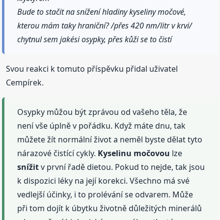
Bude to stačit na snížení hladiny kyseliny močové,
kterou mám taky hraniční? /přes 420 nm/litr v krvi/
chytnul sem jakési osypky, přes kůži se to čistí
Svou reakci k tomuto příspěvku přidal uživatel
Cempírek.
Osypky můžou být zprávou od vašeho těla, že
není vše úplně v pořádku. Když máte dnu, tak
můžete žít normální život a neměl byste dělat tyto
nárazové čistící cykly.
Kyselinu
močovou
lze
snížit
v první řadě dietou. Pokud to nejde, tak jsou
k dispozici léky na její korekci. Všechno má své
vedlejší účinky, i to prolévání se odvarem. Může
při tom dojít k úbytku životně důležitých minerálů