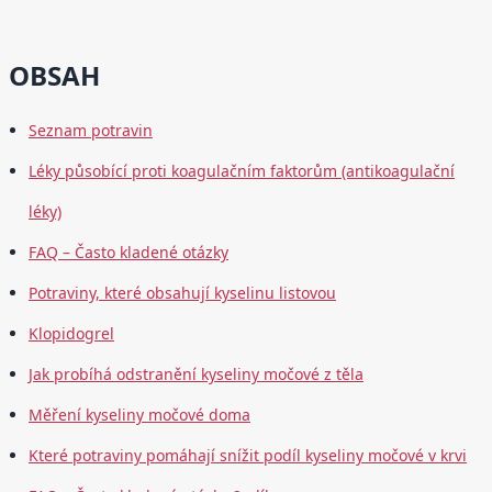
OBSAH
Seznam potravin
Léky působící proti koagulačním faktorům (antikoagulační
léky)
FAQ – Často kladené otázky
Potraviny, které obsahují kyselinu listovou
Klopidogrel
Jak probíhá odstranění kyseliny močové z těla
Měření kyseliny močové doma
Které potraviny pomáhají snížit podíl kyseliny močové v krvi