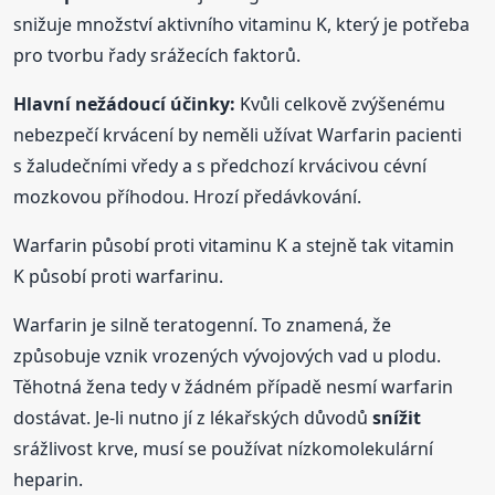
snižuje množství aktivního vitaminu K, který je potřeba
pro tvorbu řady srážecích faktorů.
Hlavní nežádoucí účinky:
Kvůli celkově zvýšenému
nebezpečí krvácení by neměli užívat Warfarin pacienti
s žaludečními vředy a s předchozí krvácivou cévní
mozkovou příhodou. Hrozí předávkování.
Warfarin působí proti vitaminu K a stejně tak vitamin
K působí proti warfarinu.
Warfarin je silně teratogenní. To znamená, že
způsobuje vznik vrozených vývojových vad u plodu.
Těhotná žena tedy v žádném případě nesmí warfarin
dostávat. Je-li nutno jí z lékařských důvodů
snížit
srážlivost krve, musí se používat nízkomolekulární
heparin.