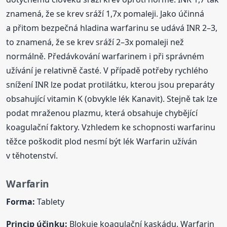
znamená, že se krev sráží 1,7x pomaleji. Jako účinná
a přitom bezpečná hladina warfarinu se udává INR 2–3,
to znamená, že se krev sráží 2–3x pomaleji než
normálně. Předávkování warfarinem i při správném
užívání je relativně časté. V případě potřeby rychlého
snížení INR lze podat protilátku, kterou jsou preparáty
obsahující vitamin K (obvykle lék Kanavit). Stejně tak lze
podat mraženou plazmu, která obsahuje chybějící
koagulační faktory. Vzhledem ke schopnosti warfarinu
těžce poškodit plod nesmí být lék Warfarin užíván
v těhotenství.
Warfarin
Forma:
Tablety
Princip účinku:
Blokuje koagulační kaskádu. Warfarin