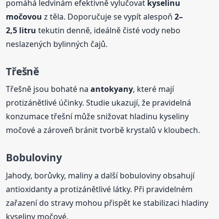
pomáhá ledvinám efektivně vylučovat
kyselinu
močovou
z těla. Doporučuje se vypít alespoň
2–
2,5 litru
tekutin denně, ideálně čisté vody nebo
neslazených bylinných čajů.
Třešně
Třešně jsou bohaté na
antokyany
, které mají
protizánětlivé účinky. Studie ukazují, že pravidelná
konzumace třešní může snižovat hladinu kyseliny
močové a zároveň bránit tvorbě krystalů v kloubech.
Bobuloviny
Jahody, borůvky, maliny a další bobuloviny obsahují
antioxidanty a protizánětlivé látky. Při pravidelném
zařazení do stravy mohou přispět ke stabilizaci hladiny
kyseliny močové.