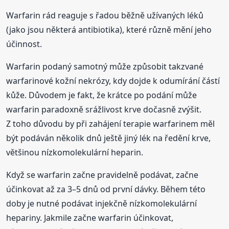
Warfarin rád reaguje s řadou běžně užívaných léků
(jako jsou některá antibiotika), které různě mění jeho
účinnost.
Warfarin podaný samotný může způsobit takzvané
warfarinové kožní nekrózy, kdy dojde k odumírání částí
kůže. Důvodem je fakt, že krátce po podání může
warfarin paradoxně srážlivost krve dočasně zvýšit.
Z toho důvodu by při zahájení terapie warfarinem měl
být podáván několik dnů ještě jiný lék na ředění krve,
většinou nízkomolekulární heparin.
Když se warfarin začne pravidelně podávat, začne
účinkovat až za 3–5 dnů od první dávky. Během této
doby je nutné podávat injekčně nízkomolekulární
hepariny. Jakmile začne warfarin účinkovat,