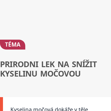
TÉMA
PRIRODNI LEK NA SNÍŽIT
KYSELINU MOČOVOU
Kyselina močová dokáže v těle