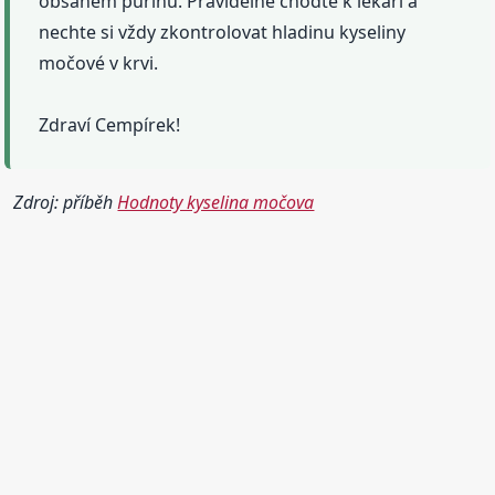
obsahem purinů. Pravidelně choďte k lékaři a
nechte si vždy zkontrolovat hladinu kyseliny
močové v krvi.
Zdraví Cempírek!
Zdroj: příběh
Hodnoty kyselina močova