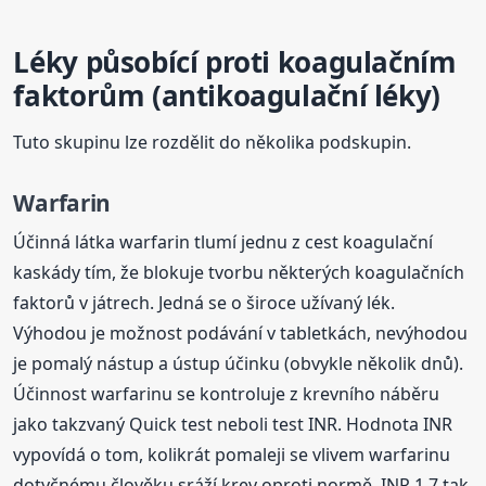
Léky působící proti koagulačním
faktorům (antikoagulační léky)
Tuto skupinu lze rozdělit do několika podskupin.
Warfarin
Účinná látka warfarin tlumí jednu z cest koagulační
kaskády tím, že blokuje tvorbu některých koagulačních
faktorů v játrech. Jedná se o široce užívaný lék.
Výhodou je možnost podávání v tabletkách, nevýhodou
je pomalý nástup a ústup účinku (obvykle několik dnů).
Účinnost warfarinu se kontroluje z krevního náběru
jako takzvaný Quick test neboli test INR. Hodnota INR
vypovídá o tom, kolikrát pomaleji se vlivem warfarinu
dotyčnému člověku sráží krev oproti normě. INR 1,7 tak