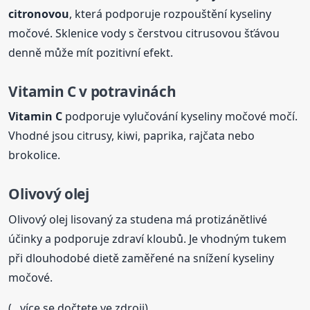
citronovou
, která podporuje rozpouštění kyseliny
močové. Sklenice vody s čerstvou citrusovou šťávou
denně může mít pozitivní efekt.
Vitamin C v potravinách
Vitamin C
podporuje vylučování kyseliny močové močí.
Vhodné jsou citrusy, kiwi, paprika, rajčata nebo
brokolice.
Olivový olej
Olivový olej lisovaný za studena má protizánětlivé
účinky a podporuje zdraví kloubů. Je vhodným tukem
při dlouhodobé dietě zaměřené na snížení kyseliny
močové.
(...více se dočtete ve zdroji)