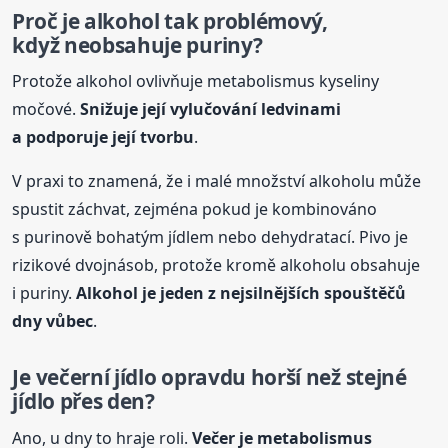
Proč je alkohol tak problémový,
když neobsahuje puriny?
Protože alkohol ovlivňuje metabolismus kyseliny
močové.
Snižuje její vylučování ledvinami
a podporuje její tvorbu
.
V praxi to znamená, že i malé množství alkoholu může
spustit záchvat, zejména pokud je kombinováno
s purinově bohatým jídlem nebo dehydratací. Pivo je
rizikové dvojnásob, protože kromě alkoholu obsahuje
i puriny.
Alkohol je jeden z nejsilnějších spouštěčů
dny vůbec
.
Je večerní jídlo opravdu horší než stejné
jídlo přes den?
Ano, u dny to hraje roli.
Večer je metabolismus