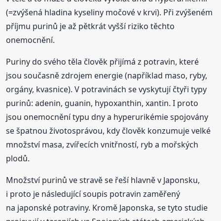
(=zvýšená hladina kyseliny močové v krvi). Při zvýšeném
příjmu purinů je až pětkrát vyšší riziko těchto
onemocnění.
Puriny do svého těla člověk přijímá z potravin, které
jsou současně zdrojem energie (například maso, ryby,
orgány, kvasnice). V potravinách se vyskytují čtyři typy
purinů: adenin, guanin, hypoxanthin, xantin. I proto
jsou onemocnění typu dny a hyperurikémie spojovány
se špatnou životosprávou, kdy člověk konzumuje velké
množství masa, zvířecích vnitřností, ryb a mořských
plodů.
Množství purinů ve stravě se řeší hlavně v Japonsku,
i proto je následující soupis potravin zaměřený
na japonské potraviny. Kromě Japonska, se tyto studie