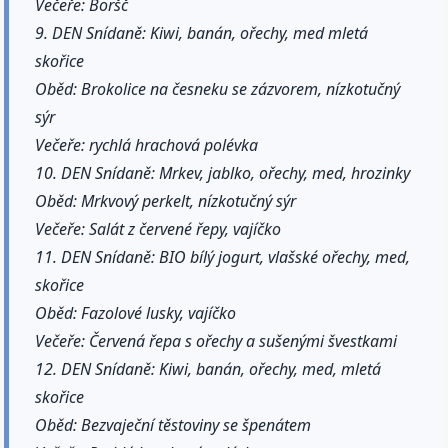
Večeře: Boršč
9. DEN Snídaně: Kiwi, banán, ořechy, med mletá
skořice
Oběd: Brokolice na česneku se zázvorem, nízkotučný
sýr
Večeře: rychlá hrachová polévka
10. DEN Snídaně: Mrkev, jablko, ořechy, med, hrozinky
Oběd: Mrkvový perkelt, nízkotučný sýr
Večeře: Salát z červené řepy, vajíčko
11. DEN Snídaně: BIO bílý jogurt, vlašské ořechy, med,
skořice
Oběd: Fazolové lusky, vajíčko
Večeře: Červená řepa s ořechy a sušenými švestkami
12. DEN Snídaně: Kiwi, banán, ořechy, med, mletá
skořice
Oběd: Bezvaječní těstoviny se špenátem