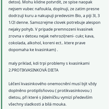
detox). Mohu klidne potvrdit, ze spise naopak
nejsem vubec nafoukla, doplnuji, ze zatim presne
dodrzuji kuru a nakupuji predevsim Bio, a piji 3l, 3
1/2l denne. Samozrejme clovek potrebuje alespon
nejaky pohyb. V pripade premnozeni kvasinek
zrovna v detoxu nejak nehrozi(neni- cukr, kava,
cokolada, alkohol, koreni ect.. ktere prave
dopomaha ke kvasinkam) .
maly priklad, kdi trpi problemy s kvasinkami
2.PROTIKVASINKOVÁ DIETA
Léčení kvasinkového onemocnění musí být vždy
doplněno protiplísňovou ( protikvasinkovou )
dietou, při které s jídelníčku vymizí především
všechny sladkosti a bílá mouka.