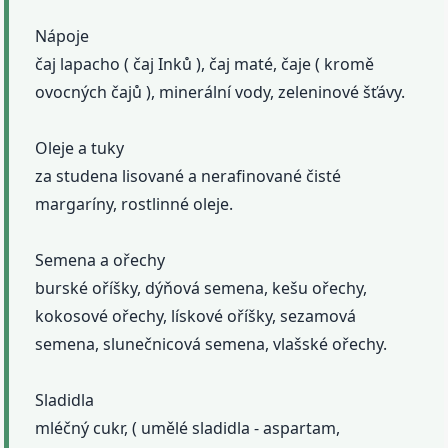
Nápoje
čaj lapacho ( čaj Inků ), čaj maté, čaje ( kromě
ovocných čajů ), minerální vody, zeleninové šťávy.
Oleje a tuky
za studena lisované a nerafinované čisté
margaríny, rostlinné oleje.
Semena a ořechy
burské oříšky, dýňová semena, kešu ořechy,
kokosové ořechy, lískové oříšky, sezamová
semena, slunečnicová semena, vlašské ořechy.
Sladidla
mléčný cukr, ( umělé sladidla - aspartam,