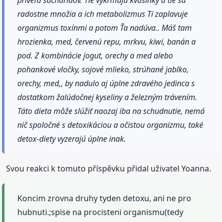
radostne množia a ich metabolizmus Ti zaplavuje
organizmus toxínmi a potom Ťa nadúva.. Máš tam
hrozienka, med, červenú repu, mrkvu, kiwi, banán a
pod. Z kombinácie jogut, orechy a med alebo
pohankové vločky, sojové mlieko, strúhané jablko,
orechy, med,, by nadulo aj úplne zdravého jedinca s
dostatkom žalúdočnej kyseliny a železným trávením.
Táto dieta môže slúžiť naozaj iba na schudnutie, nemá
nič spoločné s detoxikáciou a očistou organizmu, také
detox-diety vyzerajú úplne inak.
Svou reakci k tomuto příspěvku přidal uživatel Yoanna.
Koncim zrovna druhy tyden detoxu, ani ne pro
hubnuti.;spise na procisteni organismu(tedy