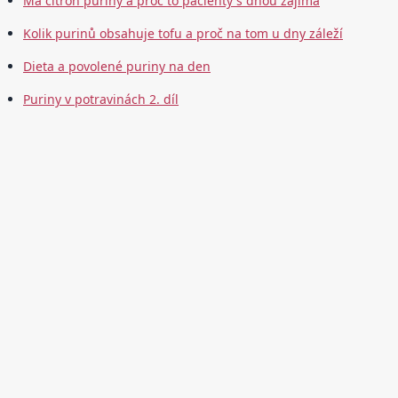
Má citron puriny a proč to pacienty s dnou zajímá
Kolik purinů obsahuje tofu a proč na tom u dny záleží
Dieta a povolené puriny na den
Puriny v potravinách 2. díl