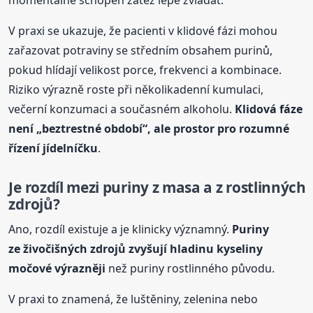
V praxi se ukazuje, že pacienti v klidové fázi mohou
zařazovat potraviny se středním obsahem purinů,
pokud hlídají velikost porce, frekvenci a kombinace.
Riziko výrazně roste při několikadenní kumulaci,
večerní konzumaci a současném alkoholu.
Klidová fáze
není „beztrestné období“, ale prostor pro rozumné
řízení jídelníčku
.
Je rozdíl mezi puriny z masa a z rostlinných
zdrojů?
Ano, rozdíl existuje a je klinicky významný.
Puriny
ze živočišných zdrojů zvyšují hladinu kyseliny
močové výrazněji
než puriny rostlinného původu.
V praxi to znamená, že luštěniny, zelenina nebo