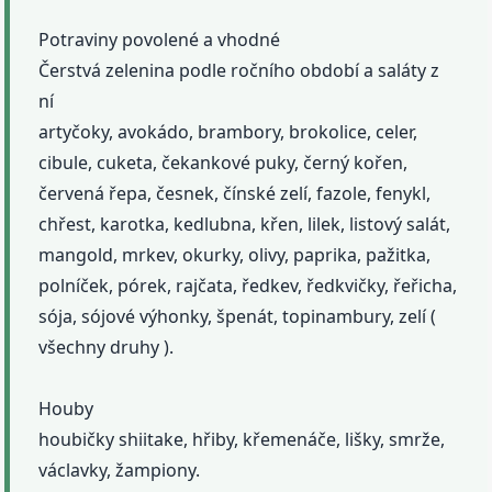
Potraviny povolené a vhodné
Čerstvá zelenina podle ročního období a saláty z
ní
artyčoky, avokádo, brambory, brokolice, celer,
cibule, cuketa, čekankové puky, černý kořen,
červená řepa, česnek, čínské zelí, fazole, fenykl,
chřest, karotka, kedlubna, křen, lilek, listový salát,
mangold, mrkev, okurky, olivy, paprika, pažitka,
polníček, pórek, rajčata, ředkev, ředkvičky, řeřicha,
sója, sójové výhonky, špenát, topinambury, zelí (
všechny druhy ).
Houby
houbičky shiitake, hřiby, křemenáče, lišky, smrže,
václavky, žampiony.