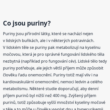
Co jsou puriny?
Puriny jsou přírodní látky, které se nachází nejen
v lidských buňkách, ale i v některých potravinách.
V lidském těle se puriny pak metabolizují na kyselinu
močovou, která je pro správné fungování lidského těla
nezbytná (například pro fungování cév). Lidské tělo tedy
puriny potřebuje, ale jejich větší příjem může způsobit
člověku řadu onemocnění. Puriny totiž mají vliv i na
kardiovaskulární onemocnění, nemoci ledvin a celého
metabolismu. Některé studie doporučují, aby denní
příjem purinů byl nižší než 400 mg. Zvýšený příjem
purinů, totiž způsobuje vyšší množství kyseliny močové
v těle a to může u člověka vyvolat dnu a hyperurikemii