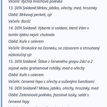
Večeře: Rychlá hrachová polévka
13. DEN Snídaně:Mrkev, jablko, ořechy, med, hrozinky
Oběd: Mrkvový perkelt, sýr
Večeře: Boršč
14. DEN Snídaně: Vyberte si snídani, která Vám v
tomto týdnu nejvíc chutnala
Oběd: Kuře s celerem
Večeře: Brokolice na česneku, se zázvorem a strouhaný
nízkotučný sýr
15. DEN Snídaně: Šťáva z červeného grepu-2dcl a 2
sojové nebo grahamové rohlíky, med a ořechy
Oběd: Kuře s celerem
Večeře: červená řepa s ořechy a sušenými švestkami
16. DEN Snídaně? Mrkev, jablko, ořechy, hrozinky, med
Oběd: Zeleninová polévka, fazolové lusky, salát s
červené řepy