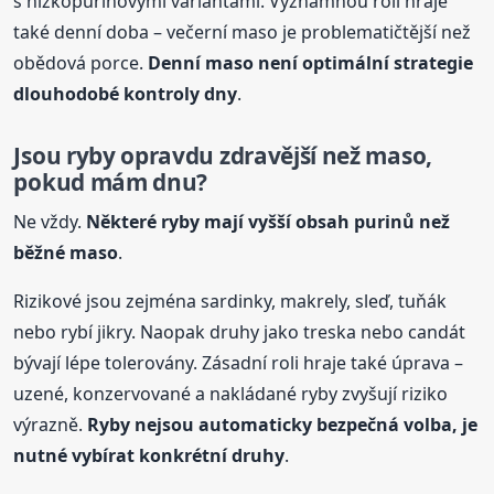
s nízkopurinovými variantami. Významnou roli hraje
také denní doba – večerní maso je problematičtější než
obědová porce.
Denní maso není optimální strategie
dlouhodobé kontroly dny
.
Jsou ryby opravdu zdravější než maso,
pokud mám dnu?
Ne vždy.
Některé ryby mají vyšší obsah purinů než
běžné maso
.
Rizikové jsou zejména sardinky, makrely, sleď, tuňák
nebo rybí jikry. Naopak druhy jako treska nebo candát
bývají lépe tolerovány. Zásadní roli hraje také úprava –
uzené, konzervované a nakládané ryby zvyšují riziko
výrazně.
Ryby nejsou automaticky bezpečná volba, je
nutné vybírat konkrétní druhy
.