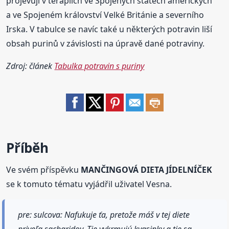
projevují v terapiích ve Spojených státech amerických
a ve Spojeném království Velké Británie a severního
Irska. V tabulce se navíc také u některých potravin liší
obsah purinů v závislosti na úpravě dané potraviny.
Zdroj: článek
Tabulka potravin s puriny
Příběh
Ve svém příspěvku
MANČINGOVÁ DIETA JÍDELNÍČEK
se k tomuto tématu vyjádřil uživatel Vesna.
pre: sulcova: Nafukuje ťa, pretože máš v tej diete
priveľa sacharidov. Tie vykrmujú kvasinky a tie sa