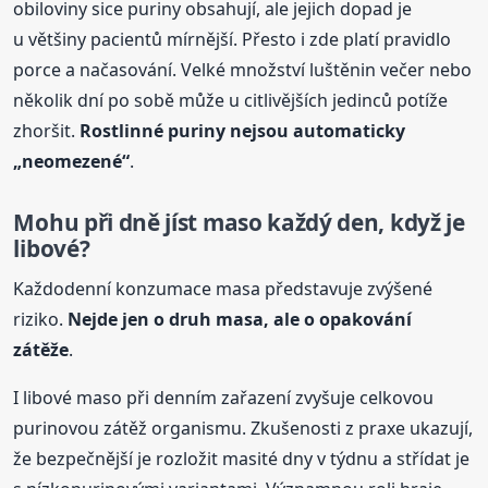
obiloviny sice puriny obsahují, ale jejich dopad je
u většiny pacientů mírnější. Přesto i zde platí pravidlo
porce a načasování. Velké množství luštěnin večer nebo
několik dní po sobě může u citlivějších jedinců potíže
zhoršit.
Rostlinné puriny nejsou automaticky
„neomezené“
.
Mohu při dně jíst maso každý den, když je
libové?
Každodenní konzumace masa představuje zvýšené
riziko.
Nejde jen o druh masa, ale o opakování
zátěže
.
I libové maso při denním zařazení zvyšuje celkovou
purinovou zátěž organismu. Zkušenosti z praxe ukazují,
že bezpečnější je rozložit masité dny v týdnu a střídat je