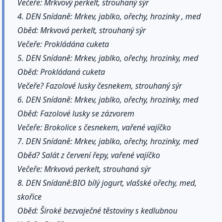
Večeře: Mrkvový perkelt, strouhaný sýr
4. DEN Snídaně: Mrkev, jablko, ořechy, hrozinky , med
Oběd: Mrkvová perkelt, strouhaný sýr
Večeře: Prokládána cuketa
5. DEN Snídaně: Mrkev, jablko, ořechy, hrozinky, med
Oběd: Prokládaná cuketa
Večeře? Fazolové lusky česnekem, strouhaný sýr
6. DEN Snídaně: Mrkev, jablko, ořechy, hrozinky, med
Oběd: Fazolové lusky se zázvorem
Večeře: Brokolice s česnekem, vařené vajíčko
7. DEN Snídaně: Mrkev, jablko, ořechy, hrozinky, med
Oběd? Salát z červení řepy, vařené vajíčko
Večeře: Mrkvová perkelt, strouhaná sýr
8. DEN Snídaně:BIO bílý jogurt, vlašské ořechy, med,
skořice
Oběd: Široké bezvaječné těstoviny s kedlubnou