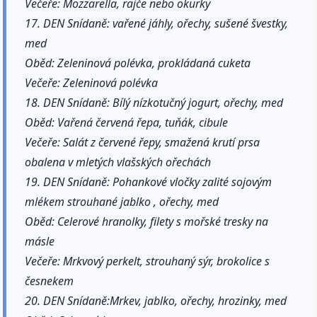
Večeře: Mozzarella, rajče nebo okurky
17. DEN Snídaně: vařené jáhly, ořechy, sušené švestky,
med
Oběd: Zeleninová polévka, prokládaná cuketa
Večeře: Zeleninová polévka
18. DEN Snídaně: Bílý nízkotučný jogurt, ořechy, med
Oběd: Vařená červená řepa, tuňák, cibule
Večeře: Salát z červené řepy, smažená krutí prsa
obalena v mletých vlašských ořechách
19. DEN Snídaně: Pohankové vločky zalité sojovým
mlékem strouhané jablko , ořechy, med
Oběd: Celerové hranolky, filety s mořské tresky na
másle
Večeře: Mrkvový perkelt, strouhaný sýr, brokolice s
česnekem
20. DEN Snídaně:Mrkev, jablko, ořechy, hrozinky, med