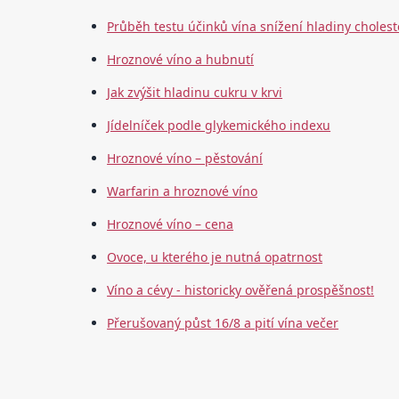
Průběh testu účinků vína snížení hladiny cholest
Hroznové víno a hubnutí
Jak zvýšit hladinu cukru v krvi
Jídelníček podle glykemického indexu
Hroznové víno – pěstování
Warfarin a hroznové víno
Hroznové víno – cena
Ovoce, u kterého je nutná opatrnost
Víno a cévy - historicky ověřená prospěšnost!
Přerušovaný půst 16/8 a pití vína večer