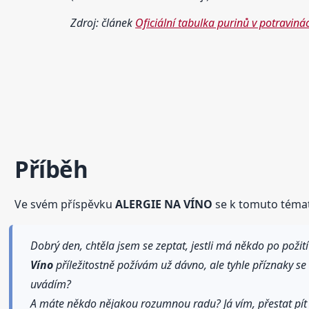
Zdroj: článek
Oficiální tabulka purinů v potraviná
Příběh
Ve svém příspěvku
ALERGIE NA VÍNO
se k tomuto tématu
Dobrý den, chtěla jsem se zeptat, jestli má někdo po požití b
Víno
příležitostně požívám už dávno, ale tyhle příznaky se 
uvádím?
A máte někdo nějakou rozumnou radu? Já vím, přestat pí