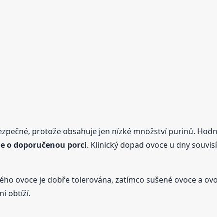
ezpečné, protože obsahuje jen nízké množství purinů. Hod
e o doporučenou porci
. Klinický dopad ovoce u dny souvis
tvého ovoce je dobře tolerována, zatímco sušené ovoce a o
í obtíží.