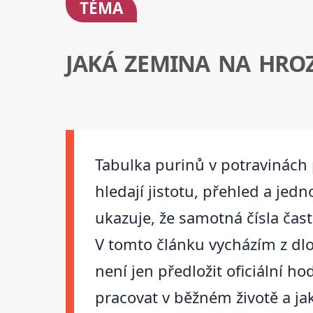
TÉMA
JAKÁ ZEMINA NA HRO
Tabulka purinů v potravinách p
hledají jistotu, přehled a je
ukazuje, že samotná čísla ča
V tomto článku vycházím z dlo
není jen předložit oficiální h
pracovat v běžném životě a j