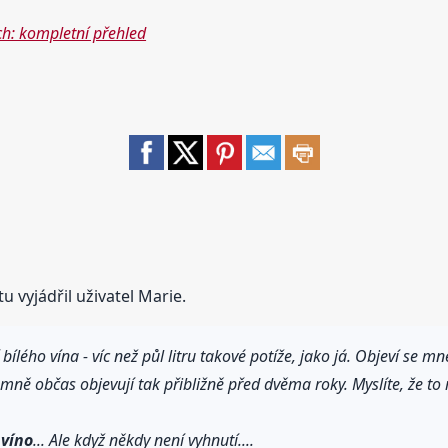
ch: kompletní přehled
 vyjádřil uživatel Marie.
ílého vína - víc než půl litru takové potíže, jako já. Objeví se mn
mně občas objevují tak přibližně před dvěma roky. Myslíte, že to 
t
víno
... Ale když někdy není vyhnutí....