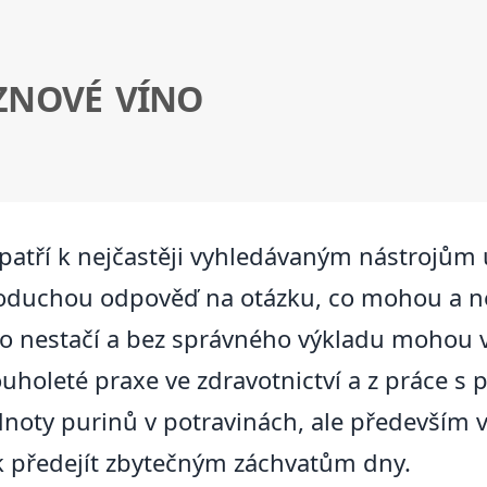
ZNOVÉ VÍNO
atří k nejčastěji vyhledávaným nástrojům u 
dnoduchou odpověď na otázku, co mohou a ne
sto nestačí a bez správného výkladu mohou
uholeté praxe ve zdravotnictví a z práce s 
odnoty purinů v potravinách, ale především v
ak předejít zbytečným záchvatům dny.