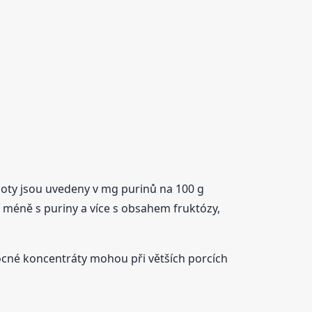
noty jsou uvedeny v mg purinů na 100 g
í méně s puriny a více s obsahem fruktózy,
vocné koncentráty mohou při větších porcích